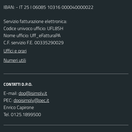
IBAN: - IT 25 I 06085 10316 000040000022
Servizio fatturazione elettronica:
Codice univoco ufficio: UFL8SH
Nome ufficio: Uff_eFatturaPA
C.F. servizio F.E. 00335290029
Uffici e orari
Numeri utili
CONTATTI D.P.O.
E-mail:
PEC:
Enrico Capirone
Tel. 0125.1899500