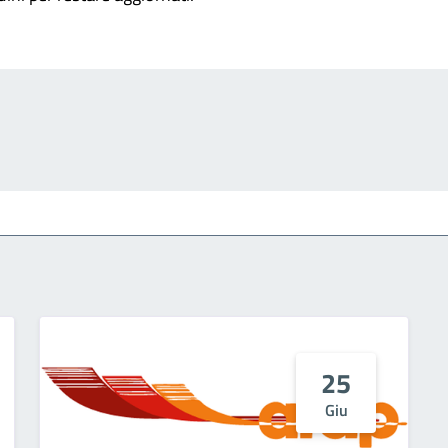
25
Giu