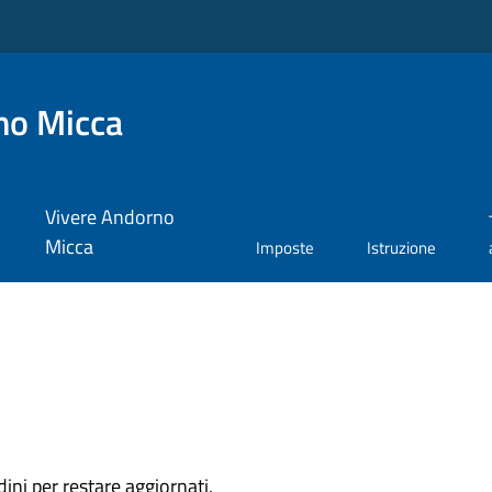
no Micca
Vivere Andorno
Micca
Imposte
Istruzione
dini per restare aggiornati.