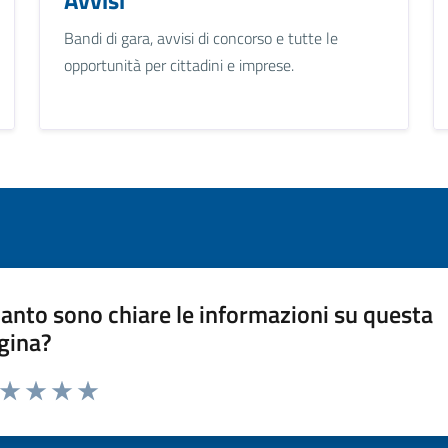
Bandi di gara, avvisi di concorso e tutte le
opportunità per cittadini e imprese.
anto sono chiare le informazioni su questa
gina?
a da 1 a 5 stelle la pagina
ta 1 stelle su 5
Valuta 2 stelle su 5
Valuta 3 stelle su 5
Valuta 4 stelle su 5
Valuta 5 stelle su 5