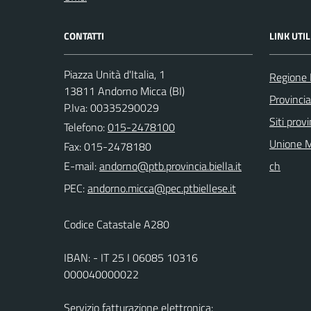
CONTATTI
LINK UTIL
Piazza Unità d'Italia, 1
Regione
13811 Andorno Micca (BI)
Provincia
P.Iva: 00335290029
Siti provi
Telefono:
015-2478100
Unione M
Fax: 015-2478180
E-mail:
ch
PEC:
Codice Catastale A280
IBAN: - IT 25 I 06085 10316
000040000022
Servizio fatturazione elettronica: