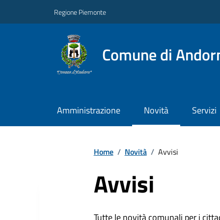
Regione Piemonte
Comune di Andor
Amministrazione
Novità
Servizi
Home
/
Novità
/
Avvisi
Avvisi
Tutte le novità comunali per i citta