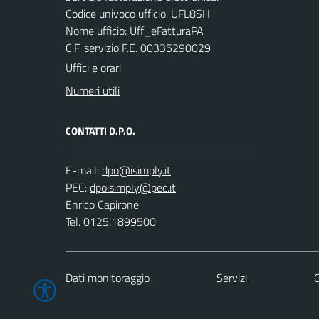
Codice univoco ufficio: UFL8SH
Nome ufficio: Uff_eFatturaPA
C.F. servizio F.E. 00335290029
Uffici e orari
Numeri utili
CONTATTI D.P.O.
E-mail:
PEC:
Enrico Capirone
Tel. 0125.1899500
Dati monitoraggio
Servizi
C