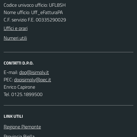
Codice univoco ufficio: UFL8SH
Nome ufficio: Uff_eFatturaPA
C.F. servizio F.E. 00335290029
Uffici e orari
Numeri utili
CONTATTI D.P.O.
E-mail:
PEC:
Enrico Capirone
Tel. 0125.1899500
LINK UTILI
Regione Piemonte
Provincia Biella