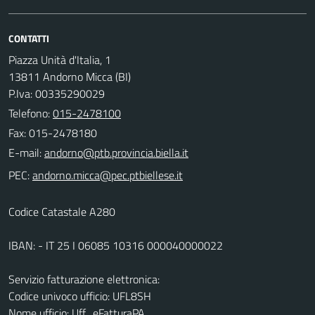
CONTATTI
Piazza Unità d'Italia, 1
13811 Andorno Micca (BI)
P.Iva: 00335290029
Telefono:
015-2478100
Fax: 015-2478180
E-mail:
PEC:
Codice Catastale A280
IBAN: - IT 25 I 06085 10316 000040000022
Servizio fatturazione elettronica:
Codice univoco ufficio: UFL8SH
Nome ufficio: Uff_eFatturaPA