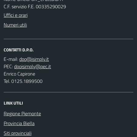
C.F. servizio F.E. 00335290029
Uffici e orari
Numeri utili
CONTATTI D.P.O.
E-mail:
PEC:
Enrico Capirone
Tel. 0125.1899500
LINK UTILI
Regione Piemonte
Provincia Biella
Siti provinciali