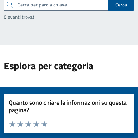
cerca
Cerca
0
eventi trovati
Esplora per categoria
Quanto sono chiare le informazioni su questa
pagina?
Valuta da 1 a 5 stelle la pagina
Valuta 1 stelle su 5
Valuta 2 stelle su 5
Valuta 3 stelle su 5
Valuta 4 stelle su 5
Valuta 5 stelle su 5