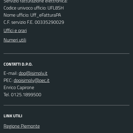
Servizio fatturazione elettronica:
Codice univoco ufficio: UFL8SH
Nome ufficio: Uff_eFatturaPA
C.F. servizio F.E. 00335290029
Uffici e orari
Numeri utili
CONTATTI D.P.O.
E-mail:
PEC:
Enrico Capirone
Tel. 0125.1899500
LINK UTILI
Regione Piemonte