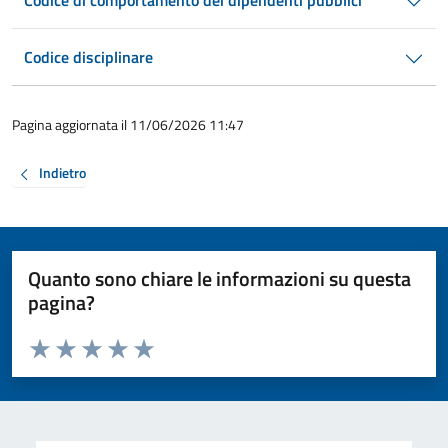
Codice di comportamento dei dipendenti pubblici
Codice disciplinare
Pagina aggiornata il 11/06/2026 11:47
Indietro
Quanto sono chiare le informazioni su questa
pagina?
Valuta da 1 a 5 stelle la pagina
Valuta 1 stelle su 5
Valuta 2 stelle su 5
Valuta 3 stelle su 5
Valuta 4 stelle su 5
Valuta 5 stelle su 5