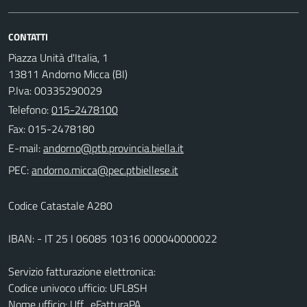
CONTATTI
Piazza Unità d'Italia, 1
13811 Andorno Micca (BI)
P.Iva: 00335290029
Telefono:
015-2478100
Fax: 015-2478180
E-mail:
PEC:
Codice Catastale A280
IBAN: - IT 25 I 06085 10316 000040000022
Servizio fatturazione elettronica:
Codice univoco ufficio: UFL8SH
Nome ufficio: Uff_eFatturaPA