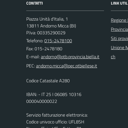
CONTATTI
LINK UTIL
Piazza Unità d'Italia, 1
Regione
13811 Andorno Micca (BI)
Provincia
P.Iva: 00335290029
Siti provi
Telefono:
015-2478100
Unione M
Fax: 015-2478180
E-mail:
ch
PEC:
Codice Catastale A280
IBAN: - IT 25 I 06085 10316
000040000022
Servizio fatturazione elettronica:
Codice univoco ufficio: UFL8SH