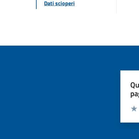
Dati scioperi
Qu
pa
Valut
Valu