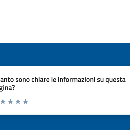
anto sono chiare le informazioni su questa
gina?
a da 1 a 5 stelle la pagina
ta 1 stelle su 5
Valuta 2 stelle su 5
Valuta 3 stelle su 5
Valuta 4 stelle su 5
Valuta 5 stelle su 5