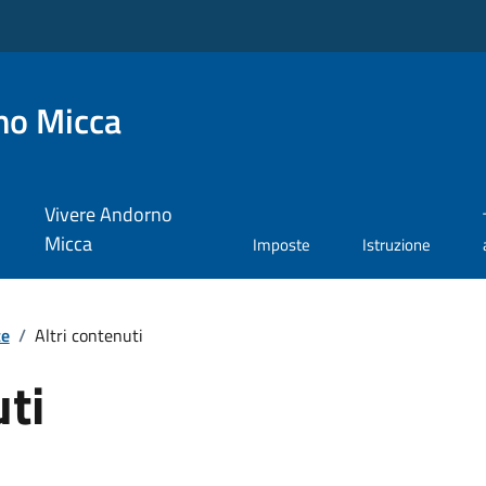
no Micca
Vivere Andorno
Micca
Imposte
Istruzione
te
/
Altri contenuti
uti