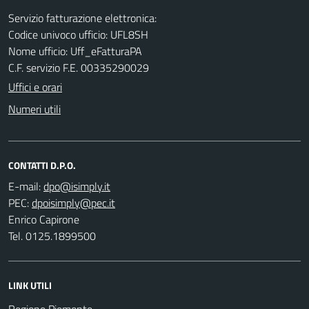
Servizio fatturazione elettronica:
Codice univoco ufficio: UFL8SH
Nome ufficio: Uff_eFatturaPA
C.F. servizio F.E. 00335290029
Uffici e orari
Numeri utili
CONTATTI D.P.O.
E-mail:
PEC:
Enrico Capirone
Tel. 0125.1899500
LINK UTILI
Regione Piemonte