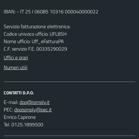
IBAN: - IT 25 I 06085 10316 000040000022
Servizio fatturazione elettronica:
Codice univoco ufficio: UFL8SH
Nome ufficio: Uff_eFatturaPA
C.F. servizio F.E. 00335290029
Uffici e orari
Numeri utili
CONTATTI D.P.O.
E-mail:
PEC:
Enrico Capirone
Tel. 0125.1899500