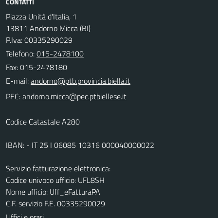
CONTATTI
Piazza Unità d'Italia, 1
13811 Andorno Micca (BI)
P.Iva: 00335290029
Telefono:
015-2478100
Fax: 015-2478180
E-mail:
PEC:
Codice Catastale A280
IBAN: - IT 25 I 06085 10316 000040000022
Servizio fatturazione elettronica:
Codice univoco ufficio: UFL8SH
Nome ufficio: Uff_eFatturaPA
C.F. servizio F.E. 00335290029
Uffici e orari