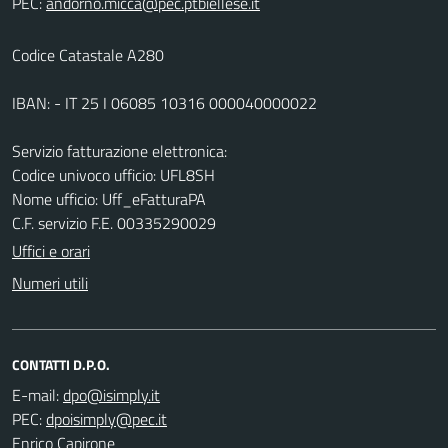
PEC:
Codice Catastale A280
IBAN: - IT 25 I 06085 10316 000040000022
Servizio fatturazione elettronica:
Codice univoco ufficio: UFL8SH
Nome ufficio: Uff_eFatturaPA
C.F. servizio F.E. 00335290029
Uffici e orari
Numeri utili
CONTATTI D.P.O.
E-mail:
PEC:
Enrico Capirone