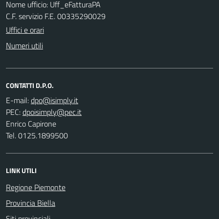
Nome ufficio: Uff_eFatturaPA
C.F. servizio F.E. 00335290029
Uffici e orari
Numeri utili
CONTATTI D.P.O.
E-mail:
PEC:
Enrico Capirone
Tel. 0125.1899500
LINK UTILI
Regione Piemonte
Provincia Biella
Siti provinciali