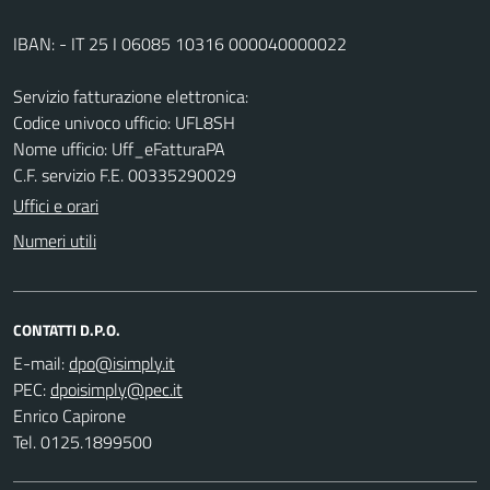
IBAN: - IT 25 I 06085 10316 000040000022
Servizio fatturazione elettronica:
Codice univoco ufficio: UFL8SH
Nome ufficio: Uff_eFatturaPA
C.F. servizio F.E. 00335290029
Uffici e orari
Numeri utili
CONTATTI D.P.O.
E-mail:
PEC:
Enrico Capirone
Tel. 0125.1899500