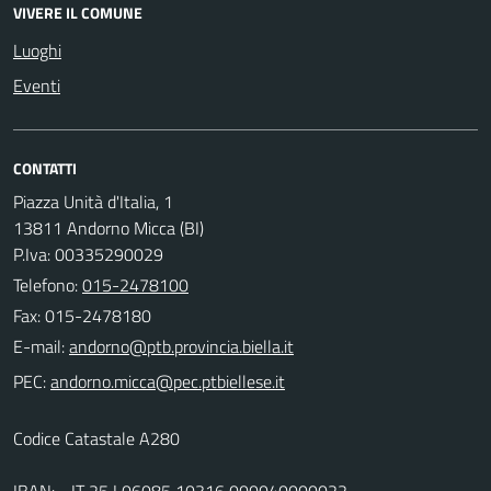
VIVERE IL COMUNE
Luoghi
Eventi
CONTATTI
Piazza Unità d'Italia, 1
13811 Andorno Micca (BI)
P.Iva: 00335290029
Telefono:
015-2478100
Fax: 015-2478180
E-mail:
PEC:
Codice Catastale A280
IBAN: - IT 25 I 06085 10316 000040000022