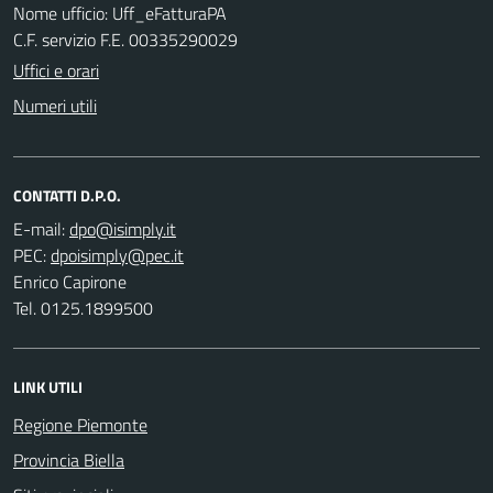
Nome ufficio: Uff_eFatturaPA
C.F. servizio F.E. 00335290029
Uffici e orari
Numeri utili
CONTATTI D.P.O.
E-mail:
PEC:
Enrico Capirone
Tel. 0125.1899500
LINK UTILI
Regione Piemonte
Provincia Biella