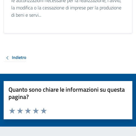
le autorizzazioni necessarie per la realizzazione, l'avvio,
la modifica o la cessazione di imprese per la produzione
di beni e servi...
Indietro
Quanto sono chiare le informazioni su questa
pagina?
Valuta da 1 a 5 stelle la pagina
Valuta 1 stelle su 5
Valuta 2 stelle su 5
Valuta 3 stelle su 5
Valuta 4 stelle su 5
Valuta 5 stelle su 5