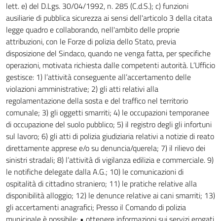
lett. e) del D.Lgs. 30/04/1992, n. 285 (C.d.S.); c) funzioni
ausiliarie di pubblica sicurezza ai sensi dell'articolo 3 della citata
legge quadro e collaborando, nell'ambito delle proprie
attribuzioni, con le Forze di polizia dello Stato, previa
disposizione del Sindaco, quando ne venga fatta, per specifiche
operazioni, motivata richiesta dalle competenti autorità. L’Ufficio
gestisce: 1) l’attività conseguente all’accertamento delle
violazioni amministrative; 2) gli atti relativi alla
regolamentazione della sosta e del traffico nel territorio
comunale; 3) gli oggetti smarriti; 4) le occupazioni temporanee
di occupazione del suolo pubblico; 5) il registro degli gli infortuni
sul lavoro; 6) gli atti di polizia giudiziaria relativi a notizie di reato
direttamente apprese e/o su denuncia/querela; 7) il rilievo dei
sinistri stradali; 8) l’attività di vigilanza edilizia e commerciale. 9)
le notifiche delegate dalla A.G.; 10) le comunicazioni di
ospitalità di cittadino straniero; 11) le pratiche relative alla
disponibilità alloggio; 12) le denunce relative ai cani smarriti; 13)
gli accertamenti anagrafici; Presso il Comando di polizia
municipale è possibile: • ottenere informazioni sui servizi erogati