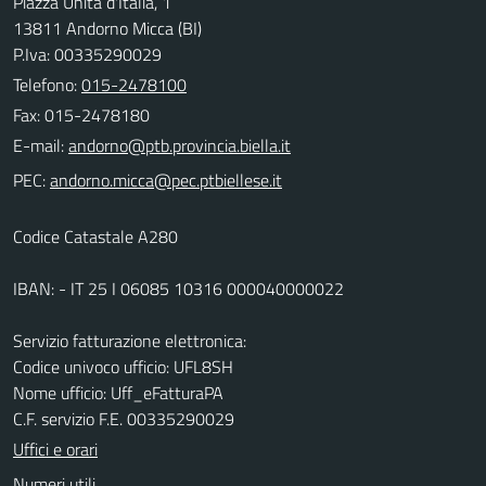
Piazza Unità d'Italia, 1
13811 Andorno Micca (BI)
P.Iva: 00335290029
Telefono:
015-2478100
Fax: 015-2478180
E-mail:
PEC:
Codice Catastale A280
IBAN: - IT 25 I 06085 10316 000040000022
Servizio fatturazione elettronica:
Codice univoco ufficio: UFL8SH
Nome ufficio: Uff_eFatturaPA
C.F. servizio F.E. 00335290029
Uffici e orari
Numeri utili