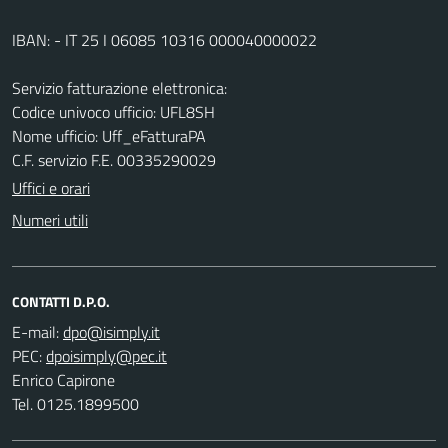
IBAN: - IT 25 I 06085 10316 000040000022
Servizio fatturazione elettronica:
Codice univoco ufficio: UFL8SH
Nome ufficio: Uff_eFatturaPA
C.F. servizio F.E. 00335290029
Uffici e orari
Numeri utili
CONTATTI D.P.O.
E-mail:
PEC:
Enrico Capirone
Tel. 0125.1899500