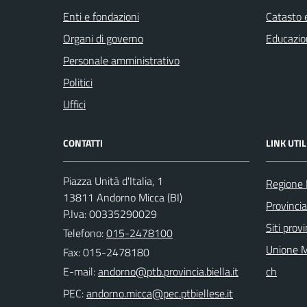
Enti e fondazioni
Catasto e
Organi di governo
Educazio
Personale amministrativo
Politici
Uffici
CONTATTI
LINK UTIL
Piazza Unità d'Italia, 1
Regione
13811 Andorno Micca (BI)
Provincia
P.Iva: 00335290029
Siti provi
Telefono:
015-2478100
Unione M
Fax: 015-2478180
E-mail:
ch
PEC: