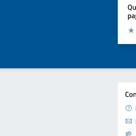
Qu
pa
Valut
Valu
Con