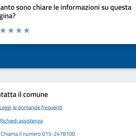
anto sono chiare le informazioni su questa
gina?
a da 1 a 5 stelle la pagina
ta 1 stelle su 5
Valuta 2 stelle su 5
Valuta 3 stelle su 5
Valuta 4 stelle su 5
Valuta 5 stelle su 5
tatta il comune
Leggi le domande frequenti
Richiedi assistenza
Chiama il numero 015-2478100