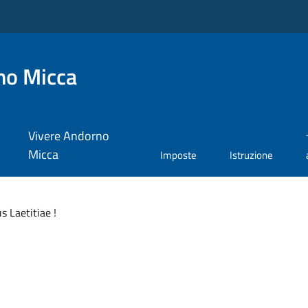
no Micca
Vivere Andorno
Micca
Imposte
Istruzione
s Laetitiae !