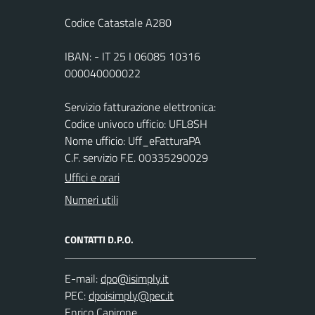
Codice Catastale A280
IBAN: - IT 25 I 06085 10316
000040000022
Servizio fatturazione elettronica:
Codice univoco ufficio: UFL8SH
Nome ufficio: Uff_eFatturaPA
C.F. servizio F.E. 00335290029
Uffici e orari
Numeri utili
CONTATTI D.P.O.
E-mail:
PEC:
Enrico Capirone