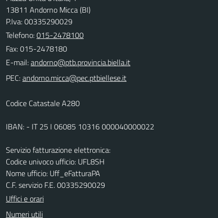
13811 Andorno Micca (BI)
P.Iva: 00335290029
Telefono:
015-2478100
Fax: 015-2478180
E-mail:
PEC:
Codice Catastale A280
IBAN: - IT 25 I 06085 10316 000040000022
Servizio fatturazione elettronica:
Codice univoco ufficio: UFL8SH
Nome ufficio: Uff_eFatturaPA
C.F. servizio F.E. 00335290029
Uffici e orari
Numeri utili