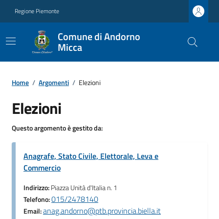
Regione Piemonte
Comune di Andorno
Micca
Home
/
Argomenti
/
Elezioni
Elezioni
Questo argomento è gestito da:
Anagrafe, Stato Civile, Elettorale, Leva e
Commercio
Indirizzo:
Piazza Unità d'Italia n. 1
015/2478140
Telefono:
anag.andorno@ptb.provincia.biella.it
Email: