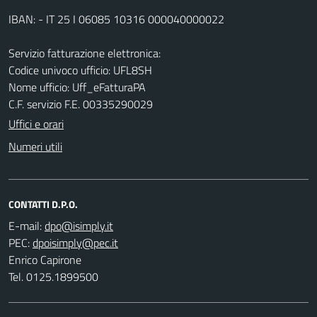
IBAN: - IT 25 I 06085 10316 000040000022
Servizio fatturazione elettronica:
Codice univoco ufficio: UFL8SH
Nome ufficio: Uff_eFatturaPA
C.F. servizio F.E. 00335290029
Uffici e orari
Numeri utili
CONTATTI D.P.O.
E-mail:
PEC:
Enrico Capirone
Tel. 0125.1899500